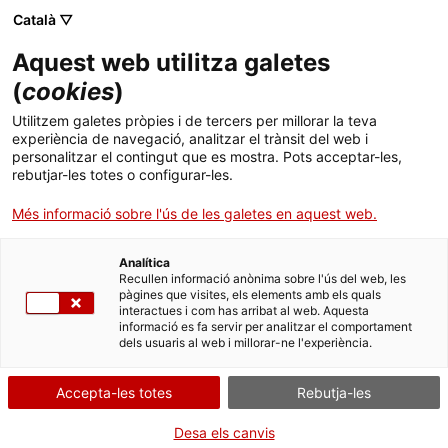
Menú
Cerc
. Obre en una nova finestra.
Català ▽
Aquest web utilitza galetes
Biblioteca Pública de Tarragona
Inici
(
cookies
)
Idiomes. Alemany
Biblioteca
Cercador
Utilitzem galetes pròpies i de tercers per millorar la teva
experiència de navegació, analitzar el trànsit del web i
personalitzar el contingut que es mostra. Pots acceptar-les,
Col·leccions
Leseclub
rebutjar-les totes o configurar-les.
Serveis
Més informació sobre l'ús de les galetes en aquest web.
Biblioteca & TGN
Analítica
Recullen informació anònima sobre l'ús del web, les
pàgines que visites, els elements amb els quals
Infantil
interactues i com has arribat al web. Aquesta
informació es fa servir per analitzar el comportament
dels usuaris al web i millorar-ne l'experiència.
Activitats
Contacte
Accepta-les totes
Rebutja-les
Desa els canvis
Idioma:
ca