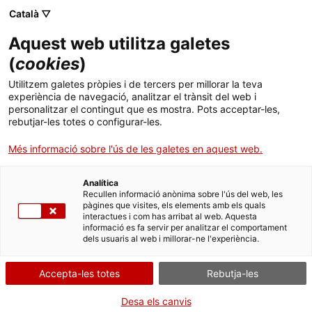
Menú
Cerc
. Obre en una nova finestra.
Català ▽
Aquest web utilitza galetes
Biblioteca Pública de Tarragona
Inici
(
cookies
)
Biblioteca
Cercador
Utilitzem galetes pròpies i de tercers per millorar la teva
experiència de navegació, analitzar el trànsit del web i
personalitzar el contingut que es mostra. Pots acceptar-les,
Col·leccions
rebutjar-les totes o configurar-les.
Serveis
Més informació sobre l'ús de les galetes en aquest web.
Biblioteca & TGN
Analítica
Recullen informació anònima sobre l'ús del web, les
Biblioteca & TGN
pàgines que visites, els elements amb els quals
Infantil
interactues i com has arribat al web. Aquesta
informació es fa servir per analitzar el comportament
dels usuaris al web i millorar-ne l'experiència.
Activitats
Contacte
Accepta-les totes
Rebutja-les
Serveis i Col·leccions
Desa els canvis
Idioma:
ca