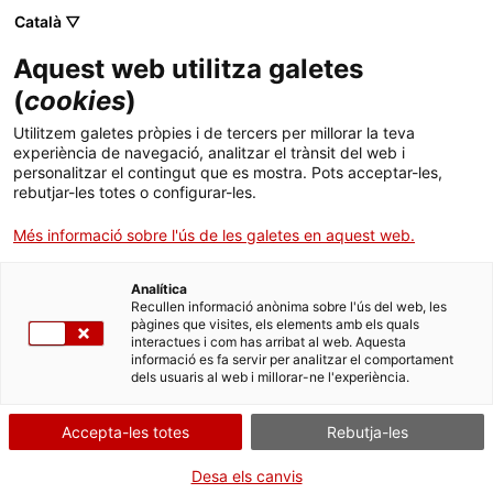
Menú
Cerc
. Obre en una nova finestra.
Català ▽
Aquest web utilitza galetes
Biblioteca Pública de Tarragona
Inici
(
cookies
)
Al 2025 hem llegit
Biblioteca
Cercador
Utilitzem galetes pròpies i de tercers per millorar la teva
experiència de navegació, analitzar el trànsit del web i
personalitzar el contingut que es mostra. Pots acceptar-les,
Col·leccions
rebutjar-les totes o configurar-les.
Serveis
Més informació sobre l'ús de les galetes en aquest web.
Biblioteca & TGN
Còmics
Analítica
Recullen informació anònima sobre l'ús del web, les
Idiomes. Alemany
pàgines que visites, els elements amb els quals
Infantil
interactues i com has arribat al web. Aquesta
Idiomes. Anglès
informació es fa servir per analitzar el comportament
dels usuaris al web i millorar-ne l'experiència.
Activitats
Idiomes. Francès
Contacte
Accepta-les totes
Rebutja-les
Idiomes. Italià
Llegir el teatre
Desa els canvis
Idioma:
ca