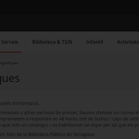
 Tarragona
Cercador
Serveis
Biblioteca & TGN
Infantil
Activitats
iogràfiques
ques
ulells d’informació.
rimonials o altres exclosos de préstec, haureu d'enviar un correu el
 comprometem a respondre en 48 hores, tret de festius i caps de set
a que més us convingui, i us habilitarem un espai per tal que els 
els fons de la Biblioteca Pública de Tarragona: