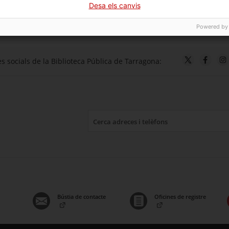
Desa els canvis
Powered by
s socials de la Biblioteca Pública de Tarragona:
Bústia de contacte
Oficines de registre
. Obre en una nova finestra.
. Obre en una nova finestr