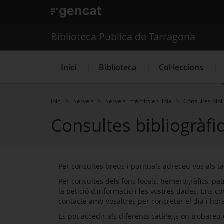
. Obre en una nova finestra.
. Obre en una nova finestra.
|
Biblioteca Pública de
Biblioteca Pública de Tarragona
Inici
Biblioteca
Col·leccions
Inici
Serveis
Serveis i tràmits en línia
Consultes bibl
Consultes bibliogràfi
Per consultes breus i puntuals adreceu-vos als ta
Per consultes dels fons locals, hemerogràfics, pat
la petició d'informació i les vostres dades. Ens
contacte amb vosaltres per concretar el dia i hor
Es pot accedir als diferents catàlegs on trobareu 