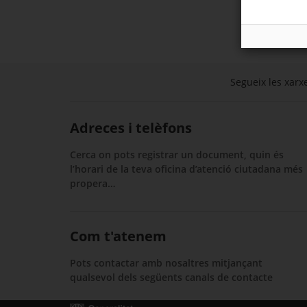
Segueix les xarxe
Adreces i telèfons
Cerca on pots registrar un document, quin és
l’horari de la teva oficina d’atenció ciutadana més
propera…
Com t'atenem
Pots contactar amb nosaltres mitjançant
qualsevol dels següents canals de contacte