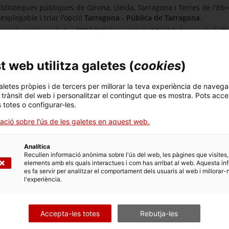
biblioteques públiques de Girona, Lleida, Tarragona i Terres de l'Eb
esplegable i triar l'opció
Tarragona - Pública de Tarragona
.
ica els catàlegs de les 227 biblioteques i els 10 bibliobusos de la 
(BDP). Base de dades documental i gratuïta, actualitzada diària
 web utilitza galetes (
cookies
)
arcal i nacional) des de l'any 1997. La integren bàsicament notícies,
ar les notícies a text complet.
aletes pròpies i de tercers per millorar la teva experiència de navega
l trànsit del web i personalitzar el contingut que es mostra. Pots acce
s totes o configurar-les.
ació sobre l'ús de les galetes en aquest web.
Analítica
Recullen informació anònima sobre l'ús del web, les pàgines que visites,
elements amb els quals interactues i com has arribat al web. Aquesta in
iblioteca
es fa servir per analitzar el comportament dels usuaris al web i millorar-
l'experiència.
Accepta-les totes
Rebutja-les