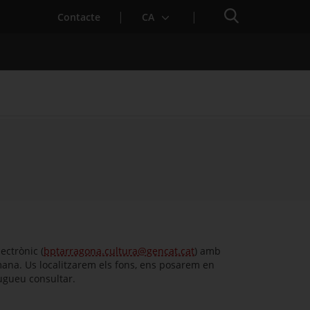
Cercador
Contacte
CA
ectrònic (
bptarragona.cultura@gencat.cat
) amb
mana. Us localitzarem els fons, ens posarem en
pugueu consultar.