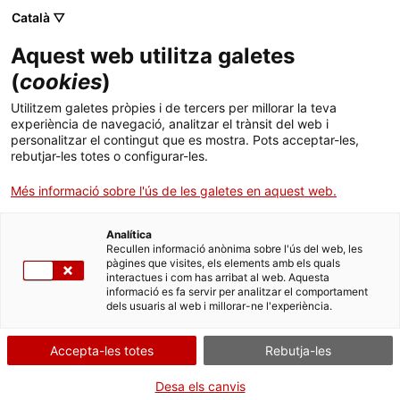
Menú
Cerc
. Obre en una nova finestra.
Català ▽
Aquest web utilitza galetes
Biblioteca Pública de Tarragona
Inici
(
cookies
)
Carta de Serveis
Biblioteca
Cercador
Utilitzem galetes pròpies i de tercers per millorar la teva
experiència de navegació, analitzar el trànsit del web i
personalitzar el contingut que es mostra. Pots acceptar-les,
Col·leccions
rebutjar-les totes o configurar-les.
Serveis
Més informació sobre l'ús de les galetes en aquest web.
Resolució CLT/4667/2025, de 12 de
Biblioteca & TGN
Analítica
desembre, per la qual s'aproven les
Recullen informació anònima sobre l'ús del web, les
Cartes de serveis de les
pàgines que visites, els elements amb els quals
Infantil
interactues i com has arribat al web. Aquesta
Biblioteques Públiques de Girona,
informació es fa servir per analitzar el comportament
dels usuaris al web i millorar-ne l'experiència.
Activitats
Lleida i Tarragona i dels Bibliobusos
. Obre en una nova finestr
de Lleida al DOGC
Contacte
Accepta-les totes
Rebutja-les
Desa els canvis
Idioma:
ca