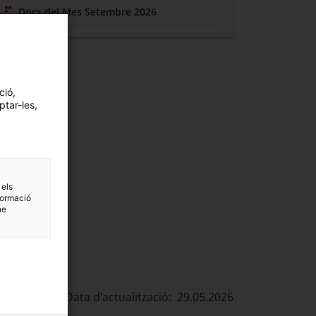
Docs del Mes Setembre 2026
ció,
ptar-les,
 els
formació
ne
Data d'actualització: 29.05.2026