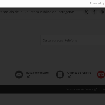
Powered by
s socials de la Biblioteca Pública de Tarragona:
Bústia de contacte
Oficines de registre
. Obre en una nova finestra.
. Obre en una nova finestra.
. Ob
Departament de Cultura
Av