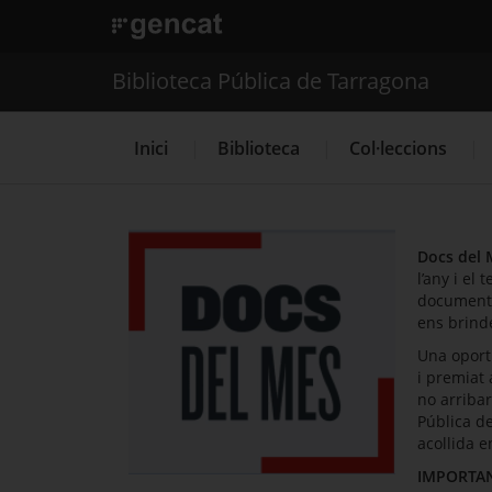
. Obre en una nova finestra.
. Obre en una nova finestra.
|
Biblioteca Pública de
Biblioteca Pública de Tarragona
Inici
Biblioteca
Col·leccions
Docs del 
l’any i el t
documenta
ens brinde
Una oport
i premiat 
no arribar
Pública d
acollida e
IMPORTA