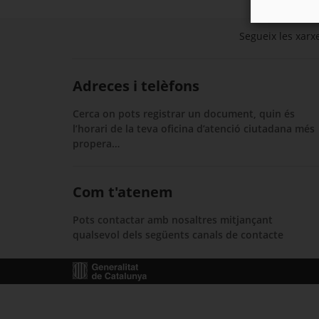
Segueix les xarxe
Adreces i telèfons
Cerca on pots registrar un document, quin és
l’horari de la teva oficina d’atenció ciutadana més
propera…
Com t'atenem
Pots contactar amb nosaltres mitjançant
qualsevol dels següents canals de contacte