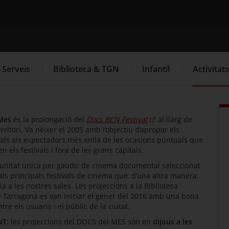
 Tarragona
Cercador
Serveis
Biblioteca & TGN
Infantil
Activitats
Mes
és la prolongació del
Docs BCN Festival
al llarg de
erritori
.
Va néixer el 2005 amb l’objectiu d’apropar els
ls als espectadors més enllà de les ocasions puntuals que
n els festivals i fora de les grans capitals.
unitat única per gaudir de cinema documental seleccionat
als principals festivals de cinema que, d’una altra manera,
ia a les nostres sales. Les projeccions a la Biblioteca
e Tarragona es van iniciar el gener del 2016 amb una bona
ntre els usuaris i el públic de la ciutat.
NT:
les projeccions del DOCS del MES són en
dijous
a les