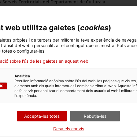
s Serveis Territorials del Departament de Cultura a
zar el film gratuïtament amb el carnet de biblioteca durant
 web utilitza galetes (
cookies
)
aletes pròpies i de tercers per millorar la teva experiència de navega
t els dies de la projecció a la pàgina web de la Biblioteca.
l trànsit del web i personalitzar el contingut que es mostra. Pots acce
a
a la mateixa pantalla l’enllaç al documental i la
s totes o configurar-les.
l film.
ació sobre l'ús de les galetes en aquest web.
ulades en català, castellà i anglès.
ials de la Biblioteca, la informació del documental en curs.
Analítica
Recullen informació anònima sobre l'ús del web, les pàgines que visites,
elements amb els quals interactues i com has arribat al web. Aquesta in
at força ampli de documentals on es poden localitzar,
es fa servir per analitzar el comportament dels usuaris al web i millorar-
l'experiència.
lona.
Accepta-les totes
Rebutja-les
Desa els canvis