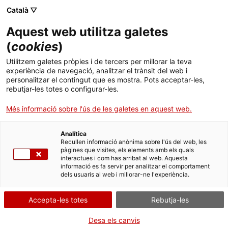
Menú
Cerc
. Obre en una nova finestra.
Català ▽
Aquest web utilitza galetes
Biblioteca Pública de Tarragona
Inici
(
cookies
)
Biblioteca
Cercador
Utilitzem galetes pròpies i de tercers per millorar la teva
experiència de navegació, analitzar el trànsit del web i
personalitzar el contingut que es mostra. Pots acceptar-les,
Col·leccions
rebutjar-les totes o configurar-les.
Els nostres serveis
Serveis
Més informació sobre l'ús de les galetes en aquest web.
Condicions d’accés i requisits generals als
serveis de la carta
Biblioteca & TGN
Analítica
Recullen informació anònima sobre l'ús del web, les
Règim econòmic aplicable als serveis de la
pàgines que visites, els elements amb els quals
Infantil
carta
interactues i com has arribat al web. Aquesta
informació es fa servir per analitzar el comportament
Canals de prestació comuna dels serveis
dels usuaris al web i millorar-ne l'experiència.
Activitats
Relació dels principals serveis que s’ofereixen
Contacte
Accepta-les totes
Rebutja-les
Normativa aplicable
Desa els canvis
Idioma:
ca