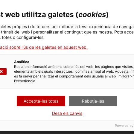
obligatori des de l’any 2024 p
 web utilitza galetes (
cookies
)
També disposem de 8 bateries
integrat per a telèfons ANDR
connector
lightning
).
aletes pròpies i de tercers per millorar la teva experiència de navega
l trànsit del web i personalitzar el contingut que es mostra. Pots acce
El préstec es realitza al taule
s totes o configurar-les.
carnet de biblioteca i el DNI.
l’edifici de la Biblioteca i s’h
ació sobre l'ús de les galetes en aquest web.
estat carregada.
Una manera fàcil i còmoda de 
Analítica
Recullen informació anònima sobre l'ús del web, les pàgines que visites,
utilitzes els serveis de la Bibli
elements amb els quals interactues i com has arribat al web. Aquesta in
es fa servir per analitzar el comportament dels usuaris al web i millorar-
l'experiència.
Accepta-les totes
Rebutja-les
Desa els canvis
s socials de la Biblioteca Pública de Tarragona:
Powered by