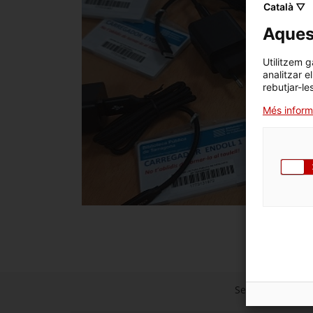
Català ▽
Aquest
Utilitzem g
analitzar e
rebutjar-le
Més inform
Segueix les xarxe