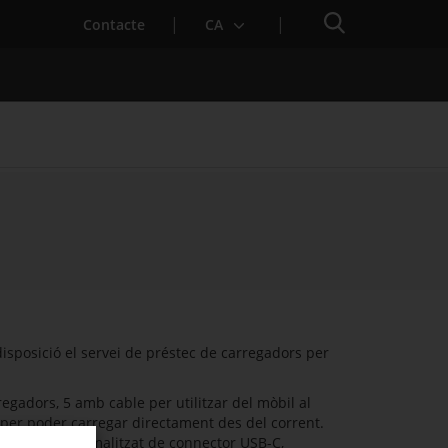
Cercador
Contacte
CA
disposició el servei de préstec de carregadors per
egadors, 5 amb cable per utilitzar del mòbil al
ll per poder carregar directament des del corrent.
 el format normalitzat de connector USB-C,