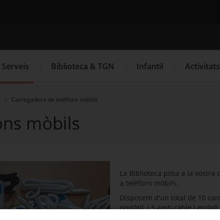
 Tarragona
Cercador
Serveis
Biblioteca & TGN
Infantil
Activitats
Carregadors de telèfons mòbils
ons mòbils
La Biblioteca posa a la vostra 
a telèfons mòbils.
Disposem d'un total de 10 carr
portàtil, i 5 amb cable i endo
Tots ells són compatibles amb