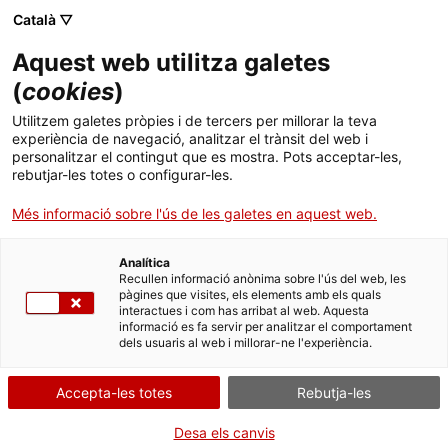
Menú
Cerc
. Obre en una nova finestra.
Català ▽
Aquest web utilitza galetes
Biblioteca Pública de Tarragona
Inici
(
cookies
)
Gestió de la Biblioteca
Biblioteca
Cercador
Utilitzem galetes pròpies i de tercers per millorar la teva
experiència de navegació, analitzar el trànsit del web i
personalitzar el contingut que es mostra. Pots acceptar-les,
Col·leccions
rebutjar-les totes o configurar-les.
Serveis
Més informació sobre l'ús de les galetes en aquest web.
Carta de Serveis
Biblioteca & TGN
Analítica
Recullen informació anònima sobre l'ús del web, les
pàgines que visites, els elements amb els quals
Infantil
interactues i com has arribat al web. Aquesta
Memòria 2024
informació es fa servir per analitzar el comportament
dels usuaris al web i millorar-ne l'experiència.
Activitats
Contacte
Accepta-les totes
Rebutja-les
Pla Estratègic 2018-2022
Desa els canvis
Idioma:
ca