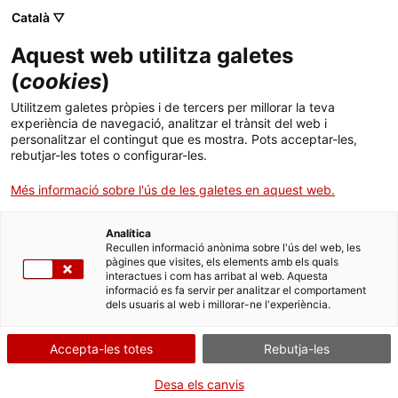
Menú
Cerc
. Obre en una nova finestra.
Català ▽
Aquest web utilitza galetes
Biblioteca Pública de Tarragona
Inici
(
cookies
)
Filosofia
Biblioteca
Cercador
Utilitzem galetes pròpies i de tercers per millorar la teva
experiència de navegació, analitzar el trànsit del web i
personalitzar el contingut que es mostra. Pots acceptar-les,
Col·leccions
rebutjar-les totes o configurar-les.
Serveis
Més informació sobre l'ús de les galetes en aquest web.
Biblioteca & TGN
Analítica
Recullen informació anònima sobre l'ús del web, les
pàgines que visites, els elements amb els quals
Infantil
interactues i com has arribat al web. Aquesta
informació es fa servir per analitzar el comportament
dels usuaris al web i millorar-ne l'experiència.
Activitats
Contacte
Accepta-les totes
Rebutja-les
Desa els canvis
Idioma:
ca