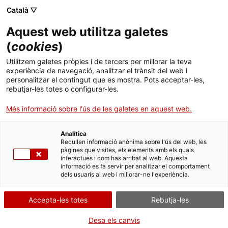
Menú
Cerc
. Obre en una nova finestra.
Català ▽
Aquest web utilitza galetes
Biblioteca Pública de Tarragona
Inici
(
cookies
)
Consulta del fons de manuscrits
Biblioteca
Cercador
Utilitzem galetes pròpies i de tercers per millorar la teva
experiència de navegació, analitzar el trànsit del web i
personalitzar el contingut que es mostra. Pots acceptar-les,
Col·leccions
rebutjar-les totes o configurar-les.
Serveis
Més informació sobre l'ús de les galetes en aquest web.
Fons digitalitzat
Biblioteca & TGN
Analítica
Fons de manuscrits digitalitzat.
Recullen informació anònima sobre l'ús del web, les
pàgines que visites, els elements amb els quals
Infantil
interactues i com has arribat al web. Aquesta
informació es fa servir per analitzar el comportament
dels usuaris al web i millorar-ne l'experiència.
Activitats
Contacte
Accepta-les totes
Rebutja-les
Desa els canvis
Idioma:
ca