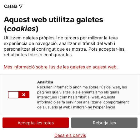
Menú
Cerc
. Obre en una nova finestra.
Català ▽
Aquest web utilitza galetes
Biblioteca Pública de Tarragona
Inici
(
cookies
)
Guies Juvenils
Biblioteca
Cercador
Utilitzem galetes pròpies i de tercers per millorar la teva
experiència de navegació, analitzar el trànsit del web i
personalitzar el contingut que es mostra. Pots acceptar-les,
Col·leccions
rebutjar-les totes o configurar-les.
EL+NOU (Abril 2026)
Serveis
Més informació sobre l'ús de les galetes en aquest web.
El+NOU (Febrer 2026)
Biblioteca & TGN
Analítica
Recullen informació anònima sobre l'ús del web, les
pàgines que visites, els elements amb els quals
Infantil
El+NOU (Recull 2025)
interactues i com has arribat al web. Aquesta
informació es fa servir per analitzar el comportament
dels usuaris al web i millorar-ne l'experiència.
Activitats
#Bibliorecomanacions juvenils (Recull
Idioma:
ca
Accepta-les totes
Rebutja-les
2024)
Desa els canvis