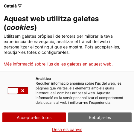
Menú
Cerc
. Obre en una nova finestra.
Català ▽
Aquest web utilitza galetes
Biblioteca Pública de Tarragona
Inici
(
cookies
)
Biblopsia. Club de lectura sobre creació
Biblioteca
Cercador
Utilitzem galetes pròpies i de tercers per millorar la teva
literària
experiència de navegació, analitzar el trànsit del web i
personalitzar el contingut que es mostra. Pots acceptar-les,
Col·leccions
rebutjar-les totes o configurar-les.
Serveis
Més informació sobre l'ús de les galetes en aquest web.
Biblioteca & TGN
Analítica
Recullen informació anònima sobre l'ús del web, les
pàgines que visites, els elements amb els quals
Infantil
interactues i com has arribat al web. Aquesta
informació es fa servir per analitzar el comportament
dels usuaris al web i millorar-ne l'experiència.
Activitats
Contacte
Accepta-les totes
Rebutja-les
Desa els canvis
Idioma:
ca